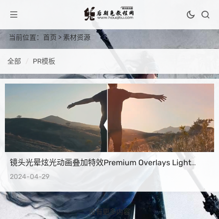
当前位置：
首页
>
素材资源
全部
PR模板
镜头光晕炫光动画叠加特效Premium Overlays Light
Leaks PR模板+视频教程
2024-04-29
没有更多内容