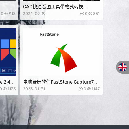
CAD快速看图工具带格式转换
费版
（AcmeCADConverter）
0
918
2024-09-19
0
851
 2.4绿
电脑录屏软件FastStone Capture7.3
下载
0
1133
2023-01-31
0
1147