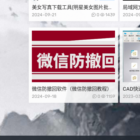
美女写真下载工具(明星美女图片批量
局域网文
下载软件)
2024-09-21
0
1439
2024-0
微信防撤回软件（微信防撤回教程）
CAD快
载)
2024-09-18
0
1159
2023-03