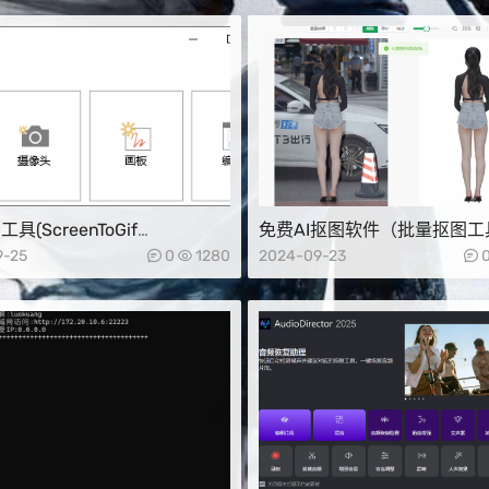
工具(ScreenToGif
免费AI抠图软件（批量抠图工
.1x64绿色版)
9-25
0
1280
2024-09-23