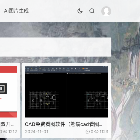
Ai图片生成
信双开功
CAD免费看图软件（熊猫cad看图
v3.3）
0
1212
2024-11-01
0
1123