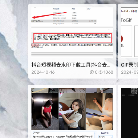
抖音短视频去水印下载工具(抖音去水
GIF录制
印)
v2.34
2024-10-16
0
1068
2024-0