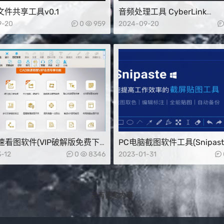
件共享工具v0.1
音频处理工具 CyberLink
AudioDirector 2025中文免
9-20
0
959
2024-09-20
速看图软件(VIP破解版免费下
PC电脑截图软件工具(Snipaste
色版)
-12
0
8346
2023-01-31
没有更多内容