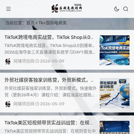
当前位置：
首页
> Tk+国际电商类
TikToK跨境电商实战营，TikTok Shop从0到
爆单，2026出海夺金
TikToK跨境电商实战营，TikTok Shop从0到爆单，
2026出海夺金三天直播课程系统学习DAY1:精准定
位DAY2:爆款选品D...
网赚项目网
2026-05-09
外贸社媒获客独家训练营，外贸新模式，快
速做外贸（更新26年4月）
外贸社媒获客独家训练营，外贸新模式，快速做外
贸（更新26年4月）课程介绍：课程涵盖社媒账号
搭建运营、海外社媒截流获客、外贸短视频批量获
网赚项目网
2026-05-09
客...
TikTok美区短视频带货实战训战营：在规则
变化中持续盈利
TikTok美区短视频带货实战训战营：在规则变化中