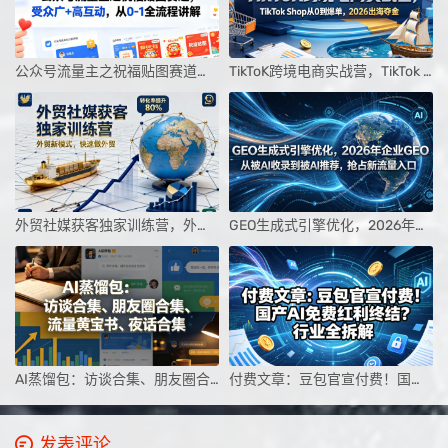
公众号流量主之祝福贴图赛道，受众广+高互动，从0-1全流程讲解
TikToK跨境电商实战营，TikTok Shop从0到爆单，2026出海夺金
外贸社媒获客独家训练营，外贸新模式，快速做外贸（更新26年4月）
GEO生成式引擎优化，2026年企业GEO从被AI收录到被AI推荐，抢占新流量入口
AI蒸馏包：访谈合集、朋友圈合集、流量黄宝书、夜话合集【文档】
付费文章：豆包官宣付费！国产AI免费红利终结？行业全拆解
发表评论