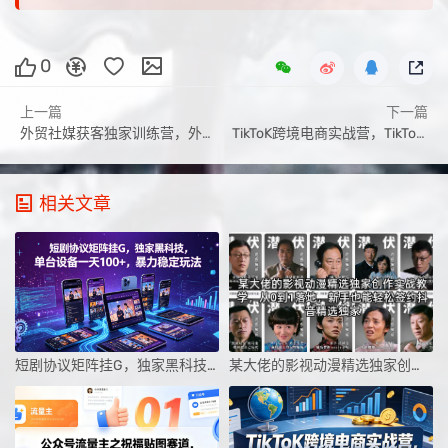
0
上一篇
下一篇
外贸社媒获客独家训练营，外贸新模式，快速做外贸（更新26年4月）
TikToK跨境电商实战营，TikTok Shop从0到爆单，2026出海夺金
相关文章
短剧协议矩阵挂G，独家黑科技，单台设备一天100+，暴力稳定玩法【揭秘】
某大佬的影视动漫精选独家创作实战教学，从0到1落地，新手也能轻松签约抖音精选独家