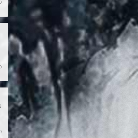
0
想
0
的
0