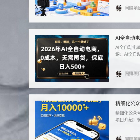
网赚项
AI全自动
秘】
AI全自动电
绍：AI全自
网赚项
精细化公
1W+【揭
精细化公众
项目介绍：微
网赚项