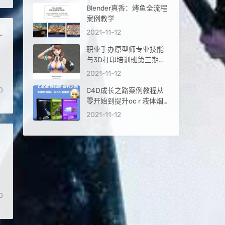
Blender真香：烤鱼全流程
案例教学
2021-11-12
级
职业手办原型师专业技能
与3D打印培训班第三期
【画质高清】
2021-11-12
0
C4D成长之路案例教程从
零开始到提升oc r 液体烟
雾 MG动画自习室 高清画
2021-11-12
质
0