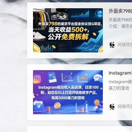
外面卖79
【揭秘】
外面卖798
介绍：潮货协
网赚项
Insta
品，每周3
Instag
美刀的营收【
网赚项