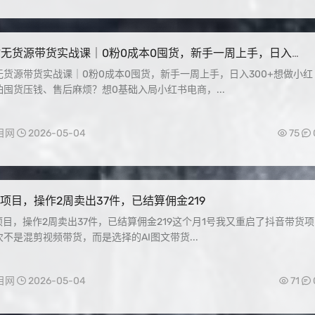
无货源带货实战课｜0粉0成本0囤货，新手一周上手，日入
货源带货实战课｜0粉0成本0囤货，新手一周上手，日入300+想做小红
囤货压钱、售后麻烦？想0基础入局小红书电商，...
目网
2026-05-04
75
货项目，操作2周卖出37件，已结算佣金219
项目，操作2周卖出37件，已结算佣金219这个月1号我又重启了抖音带货项
不是混剪视频带货，而是选择的AI图文带货...
目网
2026-05-04
71