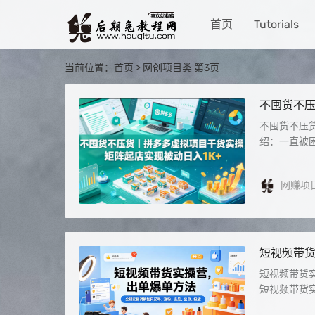
首页
Tutorials
当前位置：
首页
> 网创项目类 第3页
不囤货不压
秘】
不囤货不压
绍：一直被困
网赚项
短视频带
出单、投
短视频带货
短视频带货实