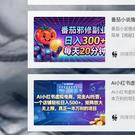
番茄小说撸
友好，超
番茄小说撸
简单【揭秘】
网赚项
AI小红书
限，真正
AI小红书虚
本万利的项目
网赚项