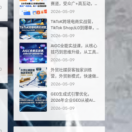
赛道，受众广+高互动，从
0
0-1全流程讲解
2026-05-09
TikToK跨境电商实战营，
TikTok Shop从0到爆单，
2026出海夺金
2026-05-09
AIGC全能实战课，从核心
技巧到思维升级，从工具
应用到实战落地，解锁AI
2026-05-09
内容创作高阶玩法
0
外贸社媒获客独家训练
营，外贸新模式，快速做
外贸（更新26年4月）
2026-05-09
GEO生成式引擎优化，
2026年企业GEO从被AI收
】
录到被AI推荐，抢占新流
2026-05-09
量入口
0