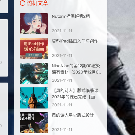
随机文章
Nutdrm插画班第2期
可
2021-11-11
莫矜iPad插画入门与创作
2021-11-11
0
NiaoNiao的第12期OC渲染
课有素材（2020年12月01
日最新完结的鸟鸟第十二
2021-11-11
期）
【风的诗人】版式临摹课
2021年的课已完结【画质
高清】
2021-11-11
风的诗人星火版式设计
0
2021-11-11