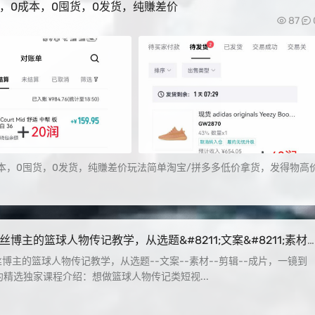
+，0成本，0囤货，0发货，纯賺差价
87
0成本，0囤货，0发货，纯賺差价玩法简单淘宝/拼多多低价拿货，发得物高
丝博主的篮球人物传记教学，从选题&#8211;文案&#8211;素材
;剪辑&#8211;成片，一镜到底，轻松签约精选独家
丝博主的篮球人物传记教学，从选题--文案--素材--剪辑--成片，一镜到
精选独家课程介绍：想做篮球人物传记类短视...