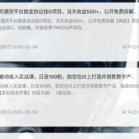
8的潮货平台掘金协议挂G项目，当天收益500+，公开免费拆解
的潮货平台掘金协议挂G项目，当天收益500+，公开免费拆解【揭秘】项
议挂G，纯躺賺，外面收费798的闷声项目，...
目网
2026-05-04
97
gram被动收入实战课，日涨100粉，助您在IG上打造并销售数字产
000美刀的营收【原创双语字幕】
ram被动收入实战课，日涨100粉，助您在IG上打造并销售数字产品，每周300
原创双语字幕】内容大纲：《被动收...
目网
2026-05-04
74