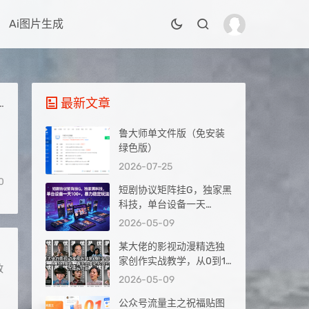
Ai图片生成
最新文章
鲁大师单文件版（免安装
绿色版）
2026-07-25
0
短剧协议矩阵挂G，独家黑
科技，单台设备一天
100+，暴力稳定玩法【揭
2026-05-09
秘】
某大佬的影视动漫精选独
、
家创作实战教学，从0到1
放
落地，新手也能轻松签约
2026-05-09
抖音精选独家
公众号流量主之祝福贴图