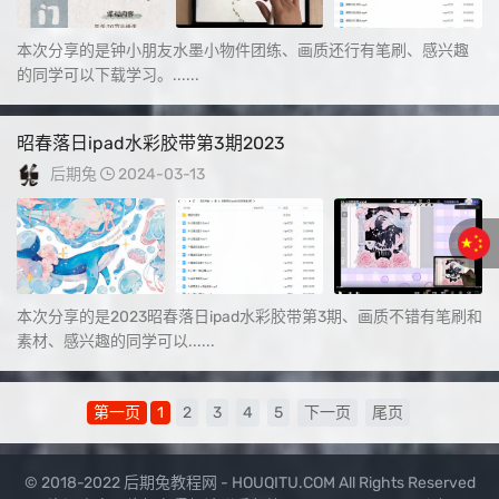
本次分享的是钟小朋友水墨小物件团练、画质还行有笔刷、感兴趣
的同学可以下载学习。......
昭春落日ipad水彩胶带第3期2023
后期兔
2024-03-13
本次分享的是2023昭春落日ipad水彩胶带第3期、画质不错有笔刷和
素材、感兴趣的同学可以......
第一页
1
2
3
4
5
下一页
尾页
© 2018-2022 后期兔教程网 - HOUQITU.COM All Rights Reserved