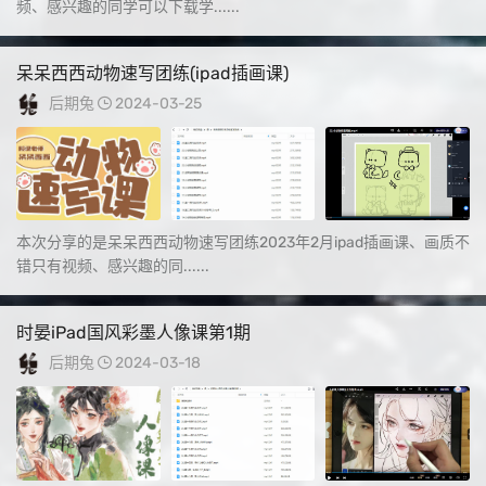
频、感兴趣的同学可以下载学......
呆呆西西动物速写团练(ipad插画课)
后期兔
2024-03-25
本次分享的是呆呆西西动物速写团练2023年2月ipad插画课、画质不
错只有视频、感兴趣的同......
时晏iPad国风彩墨人像课第1期
后期兔
2024-03-18