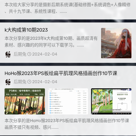
本次给大家分享的是摄影后期系统课(基础修图+系统调色+人像精修
、共十九节课、系统性课程、......
k大构成第10期2023
本次分享的是2023年k大构成第10期、画质超清有
素材、感兴趣的的同学可以下载学习。......
后期兔
2024-02-04
HoHo猴2023年PS板绘扁平肌理风格插画创作10节课
后期兔
2024-02-04
本次分享的是HoHo猴2023年PS板绘扁平肌理风格插画创作10节课
画质不错只有视频、感兴......