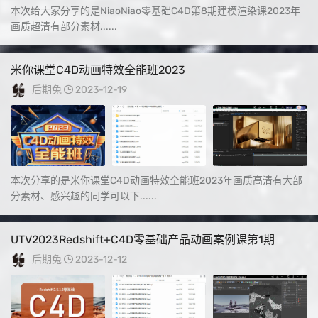
本次给大家分享的是NiaoNiao零基础C4D第8期建模渲染课2023年
画质超清有部分素材......
米你课堂C4D动画特效全能班2023
后期兔
2023-12-19
本次分享的是米你课堂C4D动画特效全能班2023年画质高清有大部
分素材、感兴趣的同学可以下......
UTV2023Redshift+C4D零基础产品动画案例课第1期
后期兔
2023-12-12