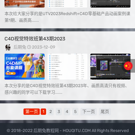
本次给大家分享的是UTV2023Redshift+C4D零基础产品动画案例课
第1期、画质高......
C4D视觉特效班第43期2023
后期兔
2023-12-09
本次分享的是C4D视觉特效班第43期2023年、画质高清只有视频、
感兴趣的同学可以下载学习......
第一页
1
2
3
4
5
下一页
尾页
© 2018-2022 后期兔教程网 - HOUQITU.COM All Rights Reserved