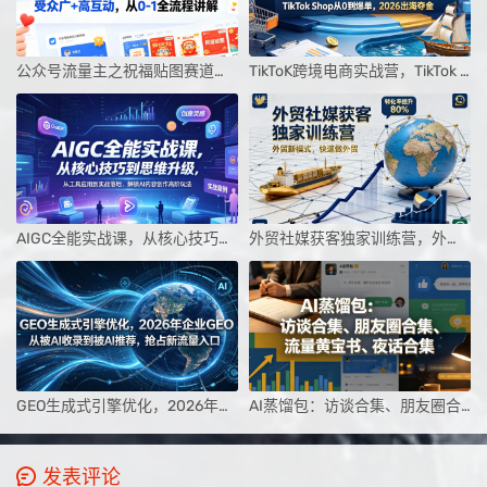
公众号流量主之祝福贴图赛道，受众广+高互动，从0-1全流程讲解
TikToK跨境电商实战营，TikTok Shop从0到爆单，2026出海夺金
AIGC全能实战课，从核心技巧到思维升级，从工具应用到实战落地，解锁AI内容创作高阶玩法
外贸社媒获客独家训练营，外贸新模式，快速做外贸（更新26年4月）
GEO生成式引擎优化，2026年企业GEO从被AI收录到被AI推荐，抢占新流量入口
AI蒸馏包：访谈合集、朋友圈合集、流量黄宝书、夜话合集【文档】
发表评论