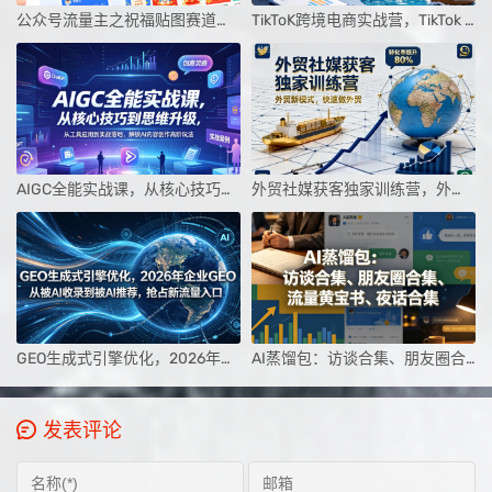
公众号流量主之祝福贴图赛道，受众广+高互动，从0-1全流程讲解
TikToK跨境电商实战营，TikTok Shop从0到爆单，2026出海夺金
AIGC全能实战课，从核心技巧到思维升级，从工具应用到实战落地，解锁AI内容创作高阶玩法
外贸社媒获客独家训练营，外贸新模式，快速做外贸（更新26年4月）
GEO生成式引擎优化，2026年企业GEO从被AI收录到被AI推荐，抢占新流量入口
AI蒸馏包：访谈合集、朋友圈合集、流量黄宝书、夜话合集【文档】
发表评论