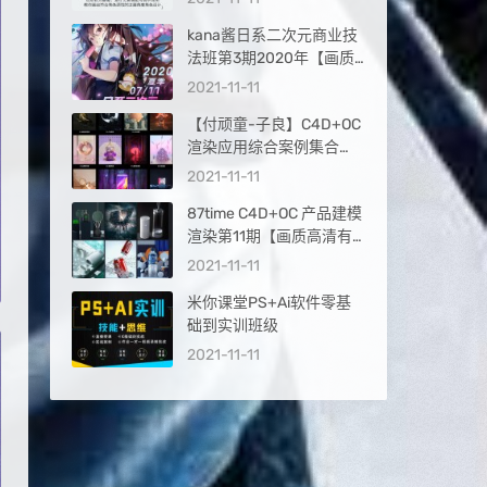
kana酱日系二次元商业技
法班第3期2020年【画质
高清不加密】
2021-11-11
【付顽童-子良】C4D+OC
渲染应用综合案例集合
2019年【画质高清有工程
2021-11-11
文件】
87time C4D+OC 产品建模
渲染第11期【画质高清有
素材】
2021-11-11
米你课堂PS+Ai软件零基
础到实训班级
2021-11-11