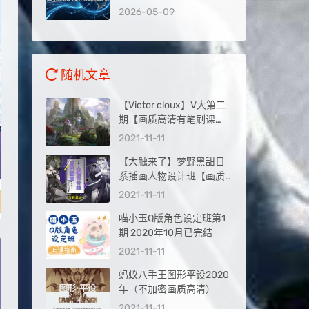
录到被AI推荐，抢占新流
2026-05-09
量入口
随机文章
【Victor cloux】V大第二
期【画质高清有笔刷课
件】
2021-11-11
【大触来了】梦野黑甜日
系插画人物设计班【画质
高清2021年1月完结】
2021-11-11
喵小玉Q版角色设定班第1
期 2020年10月已完结
2021-11-11
蚂蚁八手王图形平设2020
年（不加密画质高清）
2021-11-11