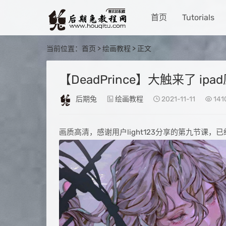
首页
Tutorials
当前位置：
首页
>
绘画教程
> 正文
【DeadPrince】大触来了 
后期兔
绘画教程
2021-11-11
141
画质高清，感谢用户light123分享的第九节课，