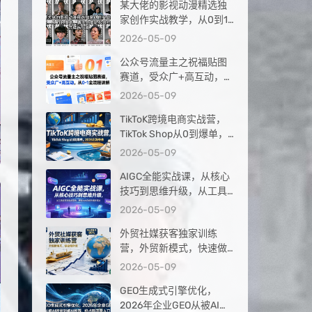
某大佬的影视动漫精选独
家创作实战教学，从0到1
落地，新手也能轻松签约
2026-05-09
抖音精选独家
公众号流量主之祝福贴图
赛道，受众广+高互动，从
0-1全流程讲解
2026-05-09
TikToK跨境电商实战营，
TikTok Shop从0到爆单，
2026出海夺金
2026-05-09
AIGC全能实战课，从核心
技巧到思维升级，从工具
应用到实战落地，解锁AI
2026-05-09
内容创作高阶玩法
外贸社媒获客独家训练
营，外贸新模式，快速做
外贸（更新26年4月）
2026-05-09
GEO生成式引擎优化，
2026年企业GEO从被AI收