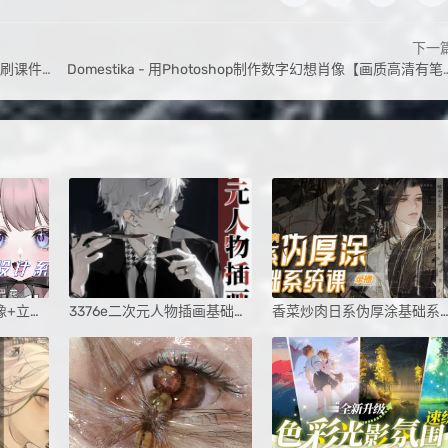
下一
刷课件】
Domestika - 用Photoshop制作数字幻想肖像【画质高清有笔刷】
仙子狗尾巴花插画头像+立绘设计系统课第1期
3376e二次元人物插画基础班课程
香菜炒肉日系伪厚涂基础系统课第3