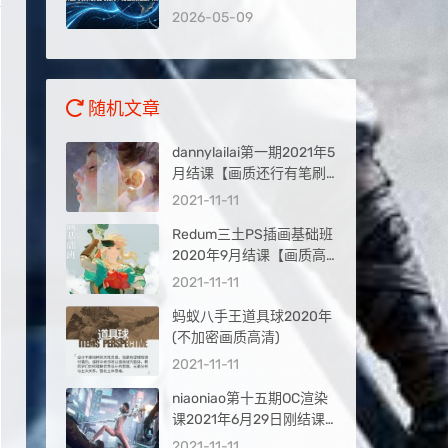
录到被AI推荐，抢占新流
2026-05-09
量入口
随机文章
dannylailai第一期2021年5
月结课【画质还行有笔刷
课件】
2021-11-11
Redum三土PS插画基础班
2020年9月结课【画质高
清有笔刷】
2021-11-11
蚂蚁八手王道具球2020年
(不加密画质高清)
2021-11-11
niaoniao第十五期OC渲染
课2021年6月29日刚结课
【画质高清有部分工程】
2021-11-11