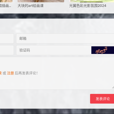
茶也子伪厚涂角色氛围插画系统课第2期2024
大块的art绘画课
光翼色彩光影氛围2024
录
或
注册
后再发表评论！