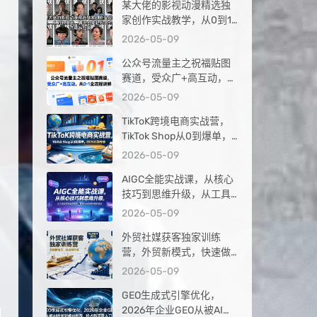
某大佬的影视动漫精选独
家创作实战教学，从0到1
落地，新手也能轻松签约
2026-05-09
抖音精选独家
公众号流量主之祝福贴图
赛道，受众广+高互动，从
0-1全流程讲解
2026-05-09
TikToK跨境电商实战营，
TikTok Shop从0到爆单，
2026出海夺金
2026-05-09
AIGC全能实战课，从核心
技巧到思维升级，从工具
应用到实战落地，解锁AI
2026-05-09
内容创作高阶玩法
外贸社媒获客独家训练
营，外贸新模式，快速做
外贸（更新26年4月）
2026-05-09
GEO生成式引擎优化，
2026年企业GEO从被AI收