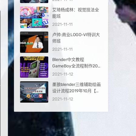
艾琦杨成林：视觉技法全
能班
2021-11-11
卢帅:商业LOGO-VI特训大
师班
2021-11-11
Blender中文教程
GameBoy全流程制作2021
年6月结课【画质高清有素
2021-11-12
材】
墨狼blender三维辅助绘画
设计流程2019年10月【画
质高清有素材】
2021-11-12