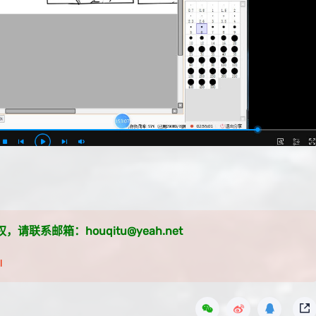
系邮箱：houqitu@yeah.net
l