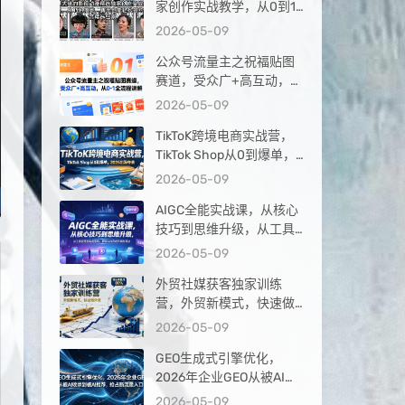
家创作实战教学，从0到1
落地，新手也能轻松签约
2026-05-09
抖音精选独家
公众号流量主之祝福贴图
赛道，受众广+高互动，从
0-1全流程讲解
2026-05-09
TikToK跨境电商实战营，
TikTok Shop从0到爆单，
2026出海夺金
2026-05-09
AIGC全能实战课，从核心
技巧到思维升级，从工具
应用到实战落地，解锁AI
2026-05-09
内容创作高阶玩法
外贸社媒获客独家训练
营，外贸新模式，快速做
外贸（更新26年4月）
2026-05-09
GEO生成式引擎优化，
2026年企业GEO从被AI收
录到被AI推荐，抢占新流
2026-05-09