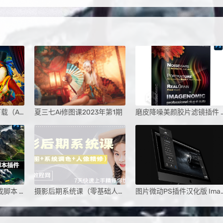
PS2025破解版免费下载（Adobe-Photoshop-2025-26.0.0）
夏三七Ai修图课2023年第1期
磨皮降噪美颜胶片滤镜插件 Imagenomic Professional Plug
四款三维地图地形生成脚本 3D Map Generator汉化版
摄影后期系统课（零基础人像精修教程）
图片微动PS插件汉化版 ImageMot