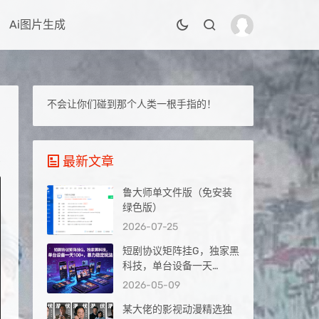
Ai图片生成
不会让你们碰到那个人类一根手指的！
最新文章
鲁大师单文件版（免安装
绿色版）
2026-07-25
短剧协议矩阵挂G，独家黑
科技，单台设备一天
100+，暴力稳定玩法【揭
2026-05-09
秘】
某大佬的影视动漫精选独