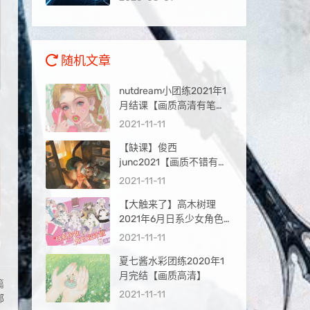
量入口
随机文章
nutdream小团练2021年1
月结课【画质高清有笔
刷】
2021-11-11
【缺课】俊西
junc2021【画质不错有笔
刷课件】
2021-11-11
【大触来了】高木树理
2021年6月日系少女角色
设计班已完结【画质高清
2021-11-11
有笔刷课件】
夏七酱水彩团练2020年1
月完结【画质高清】
篇
2021-11-11
部