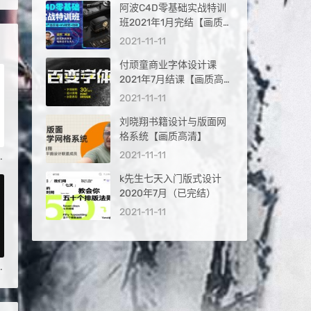
阿波C4D零基础实战特训
班2021年1月完结【画质高
清有部分工程文件】
2021-11-11
付顽童商业字体设计课
2021年7月结课【画质高清
有素材】
2021-11-11
刘晓翔书籍设计与版面网
格系统【画质高清】
2021-11-11
in Suite Build 2027 Win/Mac
k先生七天入门版式设计
2020年7月（已完结）
2021-11-11
ion1.3 + 使用教程