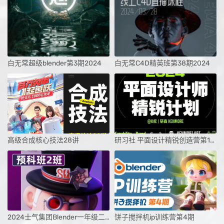
白无常超级blender第3期2024
白无常C4D精英班第38期2024
高级合成核心技法28讲
研习社 平面设计精锐创造营第1期课程2024
2024士气集团Blender一年级二期预科班
饼子搅拌机ip训练营第4期