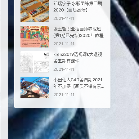
邓瑞宁子 水彩团练第四期
2020【画质高清】
2021-11-11
张王哲职业插画师养成班
(第1期已完结)2020年教程
2021-11-11
krenz2019透视课k大透视
第五期有课件
2021-11-11
小田仙人C4D第四期2021
年不加密【画质不错有素
材】
2021-11-11