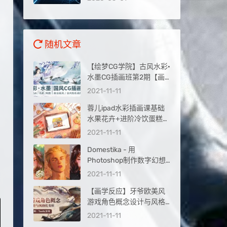
量入口
随机文章
【绘梦CG学院】古风水彩·
水墨CG插画班第2期【画
质一般】
2021-11-11
蓉儿ipad水彩插画课基础
水果花卉+进阶冷饮蛋糕
2020年【画质不错有笔
2021-11-11
刷】
Domestika - 用
Photoshop制作数字幻想
肖像【画质高清有笔刷】
2021-11-11
【画学反应】牙爷欧美风
游戏角色概念设计与风格
化变形2019年11月【画质
2021-11-11
不错】