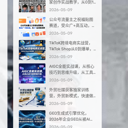
家创作实战教学，从0到1
落地，新手也能轻松签约
2026-05-09
抖音精选独家
公众号流量主之祝福贴图
赛道，受众广+高互动，从
0-1全流程讲解
2026-05-09
TikToK跨境电商实战营，
TikTok Shop从0到爆单，
2026出海夺金
2026-05-09
AIGC全能实战课，从核心
技巧到思维升级，从工具
应用到实战落地，解锁AI
2026-05-09
内容创作高阶玩法
外贸社媒获客独家训练
营，外贸新模式，快速做
外贸（更新26年4月）
2026-05-09
GEO生成式引擎优化，
2026年企业GEO从被AI收
录到被AI推荐，抢占新流
2026-05-09