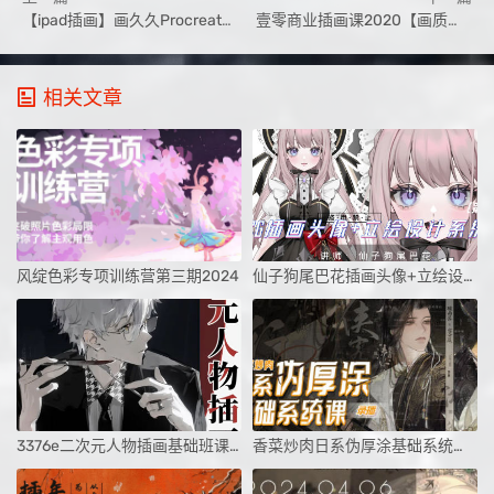
【ipad插画】画久久Procreate插画入门+案例【画质高清有笔刷有素材】
壹零商业插画课2020【画质不错有笔刷】
相关文章
风绽色彩专项训练营第三期2024
仙子狗尾巴花插画头像+立绘设计系统课第1期
3376e二次元人物插画基础班课程
香菜炒肉日系伪厚涂基础系统课第3期