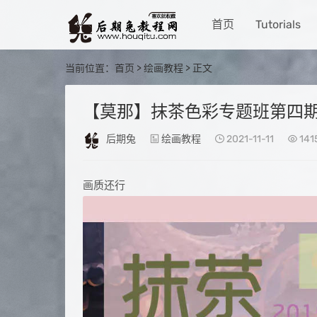
首页
Tutorials
当前位置：
首页
>
绘画教程
> 正文
【莫那】抹茶色彩专题班第四期2
后期兔
绘画教程
2021-11-11
141
画质还行