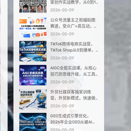
家创作实战教学，从0到1
落地，新手也能轻松签约
2026-05-09
抖音精选独家
公众号流量主之祝福贴图
赛道，受众广+高互动，从
0-1全流程讲解
2026-05-09
TikToK跨境电商实战营，
TikTok Shop从0到爆单，
2026出海夺金
2026-05-09
AIGC全能实战课，从核心
技巧到思维升级，从工具
应用到实战落地，解锁AI
2026-05-09
内容创作高阶玩法
外贸社媒获客独家训练
营，外贸新模式，快速做
外贸（更新26年4月）
2026-05-09
GEO生成式引擎优化，
2026年企业GEO从被AI收
录到被AI推荐，抢占新流
2026-05-09