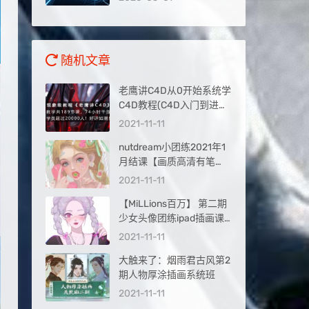
量入口
随机文章
老鹰讲C4D从0开始系统学
C4D教程(C4D入门到进阶
教程)
2021-11-11
nutdream小团练2021年1
月结课【画质高清有笔
刷】
2021-11-11
【MiLLions百万】 第二期
少女头像团练ipad插画课
【画质高清有笔刷素材】
2021-11-11
大触来了：烟雨君古风第2
期人物厚涂插画系统班
2021-11-11