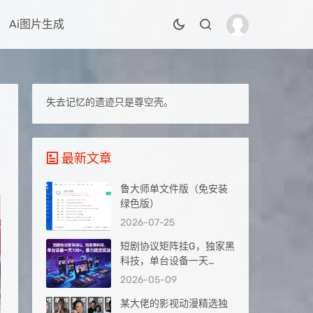
Ai图片生成
失去记忆的遗迹只是尊空壳。
最新文章
鲁大师单文件版（免安装
绿色版）
2026-07-25
短剧协议矩阵挂G，独家黑
科技，单台设备一天
100+，暴力稳定玩法【揭
2026-05-09
秘】
某大佬的影视动漫精选独