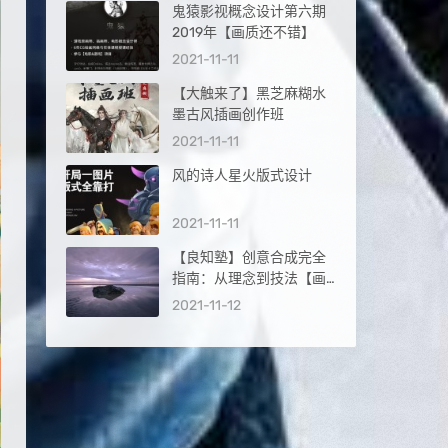
鬼猿影视概念设计第六期
2019年【画质还不错】
2021-11-11
【大触来了】黑芝麻糊水
墨古风插画创作班
2021-11-11
风的诗人星火版式设计
2021-11-11
【良知塾】创意合成完全
指南：从理念到技法【画
质高清】
2021-11-12