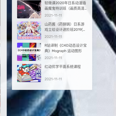
轻微课2020年日系动漫插
画魔鬼特训班（画质高清
全套完整）
2021-11-11
山药酱（药锅锅）日系游
戏立绘设计进阶班2019(第
2期)
2021-11-11
R站译制《C4D动态设计宝
典》Mograph 运动图形
2021-11-11
红动优学平面系统课程
2021-11-11