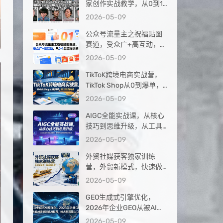
家创作实战教学，从0到1
落地，新手也能轻松签约
2026-05-09
抖音精选独家
公众号流量主之祝福贴图
赛道，受众广+高互动，从
0-1全流程讲解
2026-05-09
TikToK跨境电商实战营，
TikTok Shop从0到爆单，
2026出海夺金
2026-05-09
AIGC全能实战课，从核心
技巧到思维升级，从工具
应用到实战落地，解锁AI
2026-05-09
内容创作高阶玩法
外贸社媒获客独家训练
营，外贸新模式，快速做
外贸（更新26年4月）
2026-05-09
GEO生成式引擎优化，
2026年企业GEO从被AI收
录到被AI推荐，抢占新流
2026-05-09