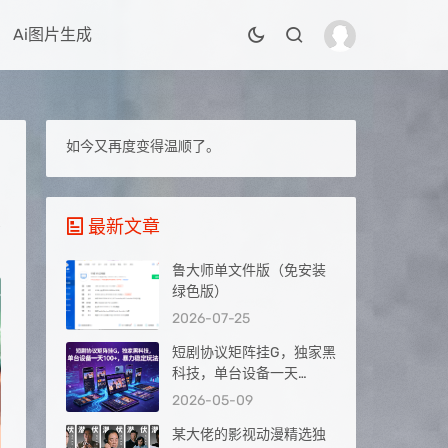
Ai图片生成
如今又再度变得温顺了。
最新文章
鲁大师单文件版（免安装
绿色版）
2026-07-25
短剧协议矩阵挂G，独家黑
科技，单台设备一天
100+，暴力稳定玩法【揭
2026-05-09
秘】
某大佬的影视动漫精选独