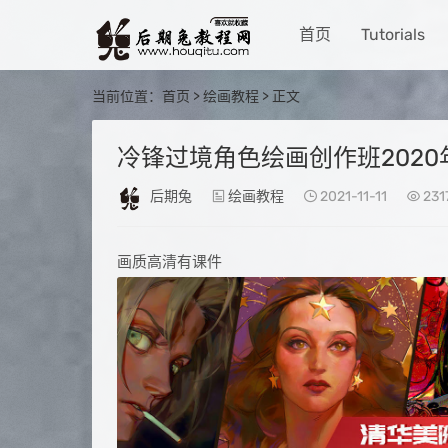
首页
Tutorials
当前位置：
首页
>
绘画教程
> 正文
冷锋过境角色绘画创作班202
后期兔
绘画教程
2021-11-11
231
画质高清有课件