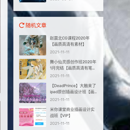
量入口
随机文章
赵震北CG课程2020年
【画质高清有素材】
2021-11-11
舞小仙灵感创作班2020年
1月完结【画质高清有笔刷
课件】
2021-11-11
【DeadPrince】大触来了
ipad原创插画设计班【画
质高清】
2021-11-11
米你课堂商业插画设计实
战班【VIP】
2021-11-11