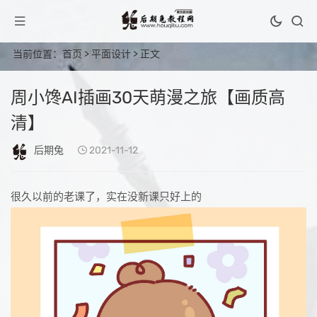
当前位置：
首页
>
平面设计
> 正文
周小馋AI插画30天萌漫之旅【画质高
清】
后期兔
2021-11-12
很久以前的老课了，实在没新课只好上的