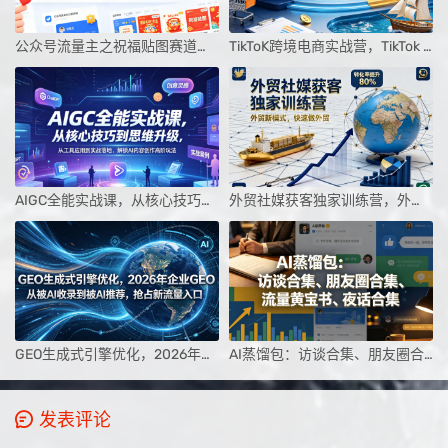
公众号流量主之祝福贴图赛道，受众广+高互动，从0-1全流程讲解
TikToK跨境电商实战营，TikTok Shop从0到爆单，2026出海夺金
AIGC全能实战课，从核心技巧到思维升级，从工具应用到实战落地，解锁AI内容创作高阶玩法
外贸社媒获客独家训练营，外贸新模式，快速做外贸（更新26年4月）
GEO生成式引擎优化，2026年企业GEO从被AI收录到被AI推荐，抢占新流量入口
AI蒸馏包：访谈合集、朋友圈合集、流量黄宝书、夜话合集【文档】
发表评论