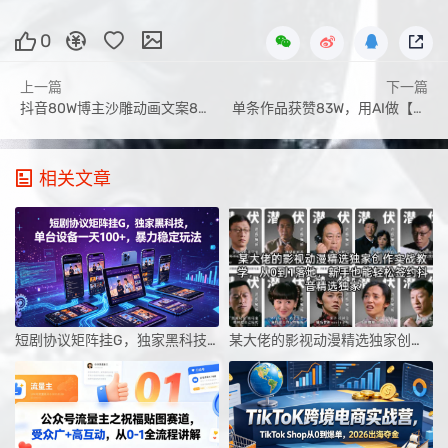
0
上一篇
下一篇
抖音80W博主沙雕动画文案8天速成班，基础课+直播课，文案助力账号破圈
单条作品获赞83W，用AI做【治愈花卉视频】，制作+起号+多种变现，详细教程
相关文章
短剧协议矩阵挂G，独家黑科技，单台设备一天100+，暴力稳定玩法【揭秘】
某大佬的影视动漫精选独家创作实战教学，从0到1落地，新手也能轻松签约抖音精选独家