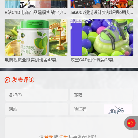
R站C4D电商产品建模实战宝典第三季
aiki007视觉设计实战班第6期艾琦
电商视觉全能实训班第45期
灰昼C4D设计课第25期
发表评论
请
登录
或
注册
后再发表评论！