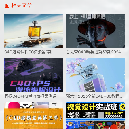
相关文章
C4D进阶课程OC渲染第9期
白无常C4D精英班第38期2024
同捉C4D+PS潮流海报案例课
郭术生2023全新C4D+OC教程光影质感与美学