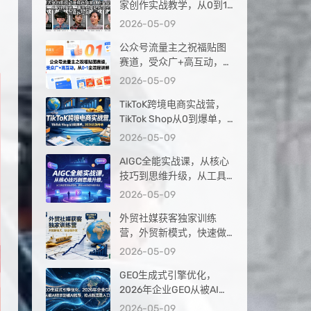
家创作实战教学，从0到1
落地，新手也能轻松签约
2026-05-09
抖音精选独家
公众号流量主之祝福贴图
赛道，受众广+高互动，从
0-1全流程讲解
2026-05-09
TikToK跨境电商实战营，
TikTok Shop从0到爆单，
2026出海夺金
2026-05-09
AIGC全能实战课，从核心
技巧到思维升级，从工具
应用到实战落地，解锁AI
2026-05-09
内容创作高阶玩法
外贸社媒获客独家训练
营，外贸新模式，快速做
外贸（更新26年4月）
2026-05-09
GEO生成式引擎优化，
2026年企业GEO从被AI收
录到被AI推荐，抢占新流
2026-05-09