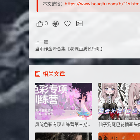
本文链接：
https://www.houqitu.com/h/116.htm
0
上一篇
当雨作金泽合集【老课画质还行吧】
相关文章
风绽色彩专项训练营第三期2024