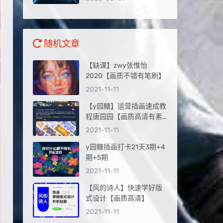
量入口
随机文章
【缺课】zwy张惟怡
2020【画质不错有笔刷】
2021-11-11
【y园糖】运营插画速成教
程唐园园【画质高清有素
材】
2021-11-11
y园糖插画打卡21天3期+4
期+5期
2021-11-11
【风的诗人】快速学好版
式设计【画质高清】
2021-11-11