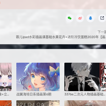
l
下一
蓉儿ipad水彩插画课基础水果花卉+进阶冷饮蛋糕2020年【画质不错有笔刷】
仙子狗尾巴花插画头像+立绘设计系统课第1期
战翼海培日系插画第6期
3376e二次元人物插画基础班课程