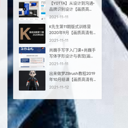
【YOTTA】从设计到沟通·
品牌识别设计【画质高
清】
2021-11-11
K先生第11期版式训练营
2020年9月【画质高清有
素材】
2021-11-11
尚巍手写字入门课+尚巍手
写体字形设计与表现(画质
高清)
2021-11-11
出来做梦ZBrush教程2019
年10月结课【画质高清有
素材】
2021-11-12