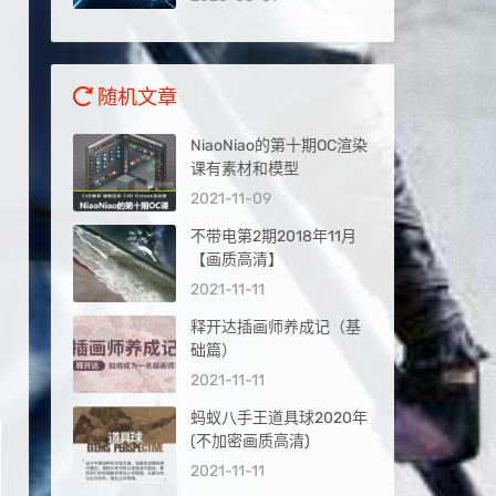
量入口
随机文章
NiaoNiao的第十期OC渲染
课有素材和模型
2021-11-09
不带电第2期2018年11月
【画质高清】
2021-11-11
释开达插画师养成记（基
础篇）
2021-11-11
蚂蚁八手王道具球2020年
(不加密画质高清)
2021-11-11