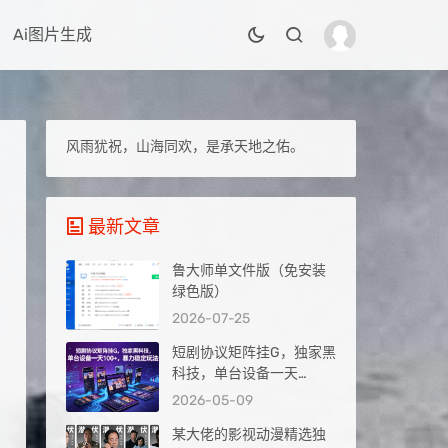
Ai图片生成
风雨犹祝，山海同欢，是承天地之佑。
最新文章
鲁大师单文件版（免安装
绿色版）
2026-07-25
短剧协议矩阵挂G，独家黑
科技，单台设备一天
100+，暴力稳定玩法【揭
2026-05-09
秘】
某大佬的影视动漫精选独