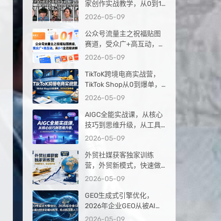
家创作实战教学，从0到1
落地，新手也能轻松签约
2026-05-09
抖音精选独家
公众号流量主之祝福贴图
赛道，受众广+高互动，从
0-1全流程讲解
2026-05-09
TikToK跨境电商实战营，
TikTok Shop从0到爆单，
2026出海夺金
2026-05-09
AIGC全能实战课，从核心
技巧到思维升级，从工具
应用到实战落地，解锁AI
2026-05-09
内容创作高阶玩法
外贸社媒获客独家训练
营，外贸新模式，快速做
外贸（更新26年4月）
2026-05-09
GEO生成式引擎优化，
2026年企业GEO从被AI收
录到被AI推荐，抢占新流
2026-05-09