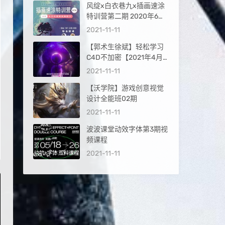
风绽x白衣巷九x插画速涂
特训营第二期 2020年6月
结课
2021-11-11
【郭术生徐斌】轻松学习
C4D不加密【2021年4月
完结画质高清有素材】
2021-11-11
【沃学院】游戏创意视觉
设计全能班02期
2021-11-11
波波课堂动效字体第3期视
频课程
2021-11-11