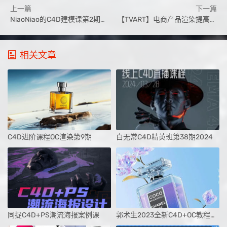
上一篇
下一篇
NiaoNiao的C4D建模课第2期—零基础到为所欲为【画质还行有素材】
【TVART】电商产品渲染提高班第四期【画质高清有素材】
相关文章
C4D进阶课程OC渲染第9期
白无常C4D精英班第38期2024
同捉C4D+PS潮流海报案例课
郭术生2023全新C4D+OC教程光影质感与美学