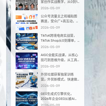
家创作实战教学，从0到1
落地，新手也能轻松签约
2026-05-09
抖音精选独家
公众号流量主之祝福贴图
赛道，受众广+高互动，从
0-1全流程讲解
2026-05-09
TikToK跨境电商实战营，
TikTok Shop从0到爆单，
2026出海夺金
2026-05-09
AIGC全能实战课，从核心
c
技巧到思维升级，从工具
6
应用到实战落地，解锁AI
2026-05-09
内容创作高阶玩法
d
外贸社媒获客独家训练
y
营，外贸新模式，快速做
外贸（更新26年4月）
e
2026-05-09
GEO生成式引擎优化，
2026年企业GEO从被AI收
d
录到被AI推荐，抢占新流
2026-05-09