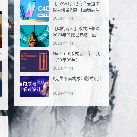
【TVART】电商产品渲染
提高班第四期【画质高清
有素材】
2021-11-11
【风的诗人】版式临摹课
2021年的课已完结【画质
高清】
2021-11-11
nerator in Houdini
Martin_K版式设计第三期
（20年05月）
2021-11-11
K先生平面构成和版式设计
2021-11-11
 Houdini Cloud Simulation Course