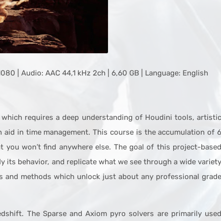
1080 | Audio: AAC 44,1 kHz 2ch | 6,60 GB | Language: English
sk which requires a deep understanding of Houdini tools, artisti
ch aid in time management. This course is the accumulation of 
 you won’t find anywhere else. The goal of this project-base
y its behavior, and replicate what we see through a wide variet
ols and methods which unlock just about any professional grad
dshift. The Sparse and Axiom pyro solvers are primarily use