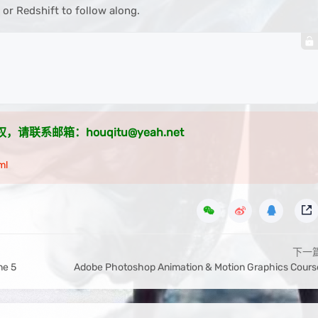
or Redshift to follow along.
系邮箱：houqitu@yeah.net
ml
下一
ne 5
Adobe Photoshop Animation & Motion Graphics Cours