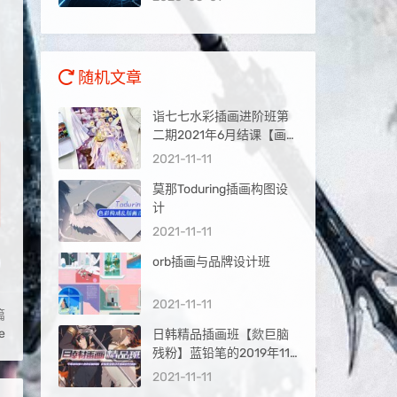
量入口
随机文章
诣七七水彩插画进阶班第
二期2021年6月结课【画
质不错】
2021-11-11
莫那Toduring插画构图设
计
2021-11-11
orb插画与品牌设计班
2021-11-11
篇
e
日韩精品插画班【欻巨脑
残粉】蓝铅笔的2019年11
月
2021-11-11