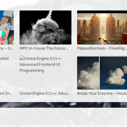
DoubleJump Academy – Unlocking the Magic of Houdini
MPC In-house The Focus Houdini FX Tutorials
FlippedNormals – Creating a Megastructure Ge
Grooming for Animated Characters
Unreal Engine 5 C++: Advanced Frontend UI Programming
Break Your Crayons –