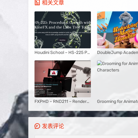
相关文章
Houdini School – HS-225 Procedural Growth with KineFX and the Labs Tree Tools
FXPHD – RND211 – RenderMan for Houdini Solaris
发表评论