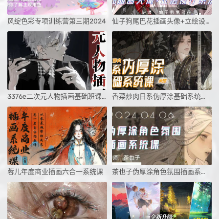
风绽色彩专项训练营第三期2024
仙子狗尾巴花插画头像+立绘设计系统课第1期
3376e二次元人物插画基础班课程
香菜炒肉日系伪厚涂基础系统课第3期
蓉儿年度商业插画六合一系统课
茶也子伪厚涂角色氛围插画系统课第2期2024