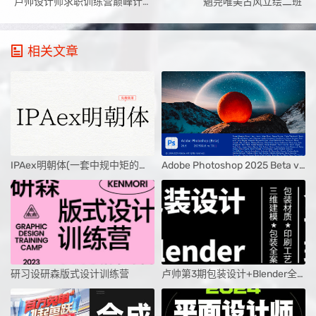
卢帅设计师求职训练营巅峰计划3.0课程
魈尧唯美古风立绘二班
相关文章
IPAex明朝体(一套中规中矩的日系宋体字型)
Adobe Photoshop 2025 Beta v26.6完整版
研习设研森版式设计训练营
卢帅第3期包装设计+Blender全能班