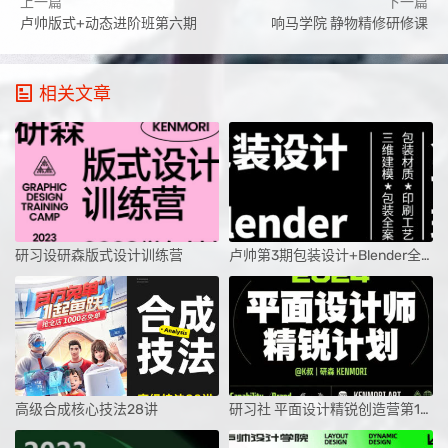
上一篇
下一篇
卢帅版式+动态进阶班第六期
响马学院 静物精修研修课
相关文章
研习设研森版式设计训练营
卢帅第3期包装设计+Blender全能班
高级合成核心技法28讲
研习社 平面设计精锐创造营第1期课程2024