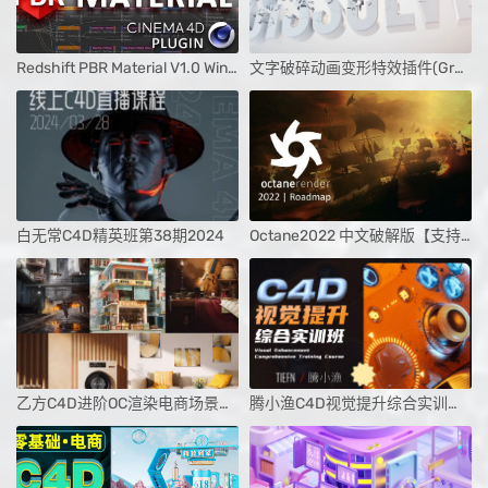
Redshift PBR Material V1.0 Win/Mac(Redshift渲染器使用PBR材质结构工具)
文字破碎动画变形特效插件(GreyscaleGorilla Transform v1.231S+官方教程)
白无常C4D精英班第38期2024
Octane2022 中文破解版【支持C4D2023、附安装教程】
乙方C4D进阶OC渲染电商场景课程合集
腾小渔C4D视觉提升综合实训班2023