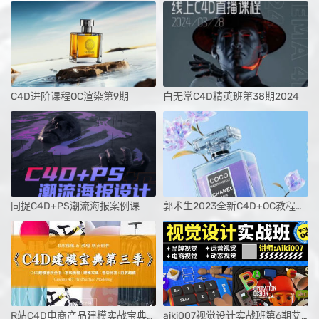
C4D进阶课程OC渲染第9期
白无常C4D精英班第38期2024
同捉C4D+PS潮流海报案例课
郭术生2023全新C4D+OC教程光影质感与美学
R站C4D电商产品建模实战宝典第三季
aiki007视觉设计实战班第6期艾琦