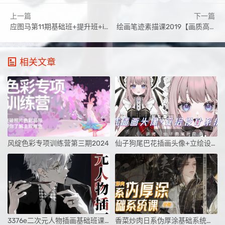
上一篇
下一篇
应图马第11期基础班+提升班+ipad课+送第12期大师班【画质高清有笔刷有素材】
绘画笔迹素描课2019【画质高清】
相关文章
风绽色彩专项训练营第三期2024
仙子狗尾巴花插画头像+立绘设计系统课第1期
3376e二次元人物插画基础班课程
香菜炒肉日系伪厚涂基础系统课第3期