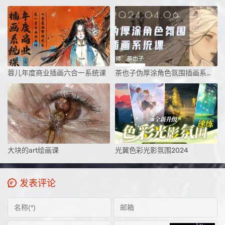
蓉儿年度商业插画六合一系统课
茶也子伪厚涂角色氛围插画系统课第2期2024
大块的art绘画课
光翼色彩光影氛围2024
发表评论