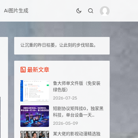
Ai图片生成
让沉重的昨日枯萎，让此刻的步伐轻盈。
最新文章
鲁大师单文件版（免安装
绿色版）
2026-07-25
短剧协议矩阵挂G，独家黑
科技，单台设备一天
100+，暴力稳定玩法【揭
2026-05-09
秘】
某大佬的影视动漫精选独