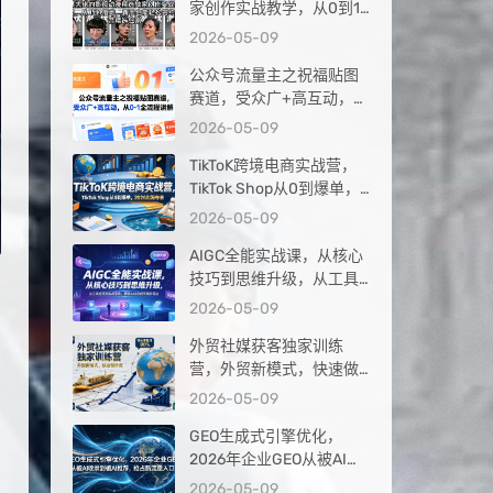
家创作实战教学，从0到1
落地，新手也能轻松签约
2026-05-09
抖音精选独家
公众号流量主之祝福贴图
赛道，受众广+高互动，从
0-1全流程讲解
2026-05-09
TikToK跨境电商实战营，
TikTok Shop从0到爆单，
2026出海夺金
2026-05-09
AIGC全能实战课，从核心
技巧到思维升级，从工具
应用到实战落地，解锁AI
2026-05-09
内容创作高阶玩法
外贸社媒获客独家训练
营，外贸新模式，快速做
外贸（更新26年4月）
2026-05-09
GEO生成式引擎优化，
2026年企业GEO从被AI收
录到被AI推荐，抢占新流
2026-05-09