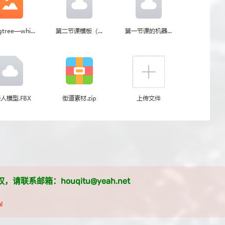
系邮箱：houqitu@yeah.net
l