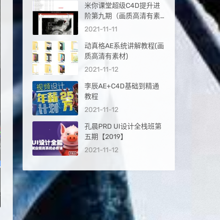
米你课堂超级C4D提升进
阶第九期（画质高清有素
材2020年2月结课，另赠
2021-11-11
送第十期）
动真格AE系统讲解教程(画
质高清有素材)
2021-11-12
李辰AE+C4D基础到精通
教程
2021-11-12
孔晨PRD UI设计全栈班第
五期【2019】
2021-11-12