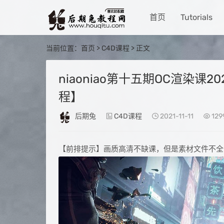
首页
Tutorials
当前位置：
首页
>
C4D课程
> 正文
niaoniao第十五期OC渲染课
程】
后期兔
C4D课程
2021-11-11
129
【前排提示】画质高清不缺课，但是素材文件不全