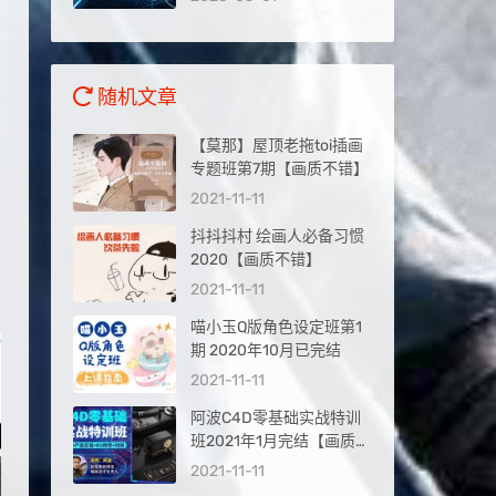
量入口
随机文章
【莫那】屋顶老拖toi插画
专题班第7期【画质不错】
2021-11-11
抖抖抖村 绘画人必备习惯
2020【画质不错】
2021-11-11
喵小玉Q版角色设定班第1
期 2020年10月已完结
2021-11-11
阿波C4D零基础实战特训
班2021年1月完结【画质高
清有部分工程文件】
2021-11-11