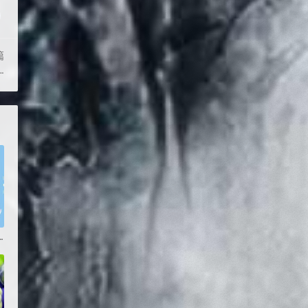
篇
+OC教程光影质感与美学