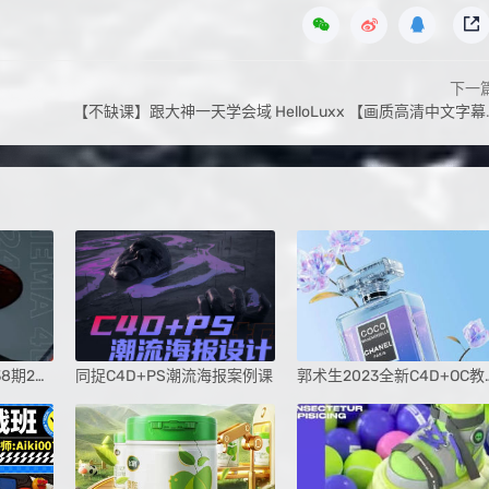
下一
【不缺课】跟大神一天学会域 HelloLuxx 【画质高清中文字幕】
白无常C4D精英班第38期2024
同捉C4D+PS潮流海报案例课
郭术生2023全新C4D